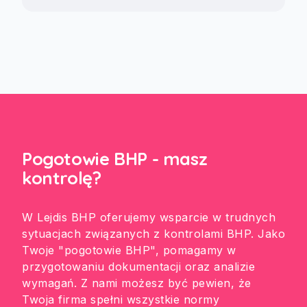
Pogotowie BHP - masz
kontrolę?
W Lejdis BHP oferujemy wsparcie w trudnych
sytuacjach związanych z kontrolami BHP. Jako
Twoje "pogotowie BHP", pomagamy w
przygotowaniu dokumentacji oraz analizie
wymagań. Z nami możesz być pewien, że
Twoja firma spełni wszystkie normy