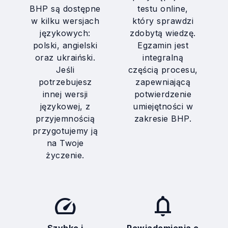
BHP są dostępne
testu online,
w kilku wersjach
który sprawdzi
językowych:
zdobytą wiedzę.
polski, angielski
Egzamin jest
oraz ukraiński.
integralną
Jeśli
częścią procesu,
potrzebujesz
zapewniającą
innej wersji
potwierdzenie
językowej, z
umiejętności w
przyjemnością
zakresie BHP.
przygotujemy ją
na Twoje
życzenie.
speed
notifications