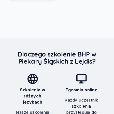
Dlaczego szkolenie BHP w
Piekary Śląskich z Lejdis?
language
desktop_windows
Szkolenia w
Egzamin online
różnych
Każdy uczestnik
językach
szkolenia
Nasze szkolenia
przystępuje do