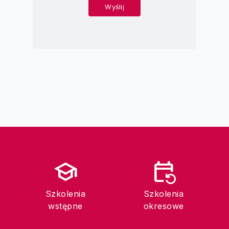
school
event_repeat
Szkolenia
Szkolenia
wstępne
okresowe