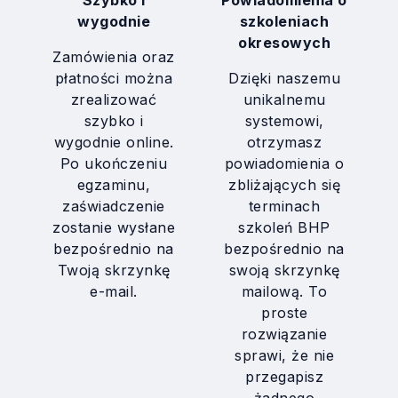
Szybko i
Powiadomienia o
wygodnie
szkoleniach
okresowych
Zamówienia oraz
płatności można
Dzięki naszemu
zrealizować
unikalnemu
szybko i
systemowi,
wygodnie online.
otrzymasz
Po ukończeniu
powiadomienia o
egzaminu,
zbliżających się
zaświadczenie
terminach
zostanie wysłane
szkoleń BHP
bezpośrednio na
bezpośrednio na
Twoją skrzynkę
swoją skrzynkę
e-mail.
mailową. To
proste
rozwiązanie
sprawi, że nie
przegapisz