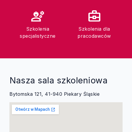
engineering
business_center
Szkolenia
Szkolenia dla
specjalistyczne
pracodawców
Nasza sala szkoleniowa
Bytomska 121, 41-940 Piekary Śląskie