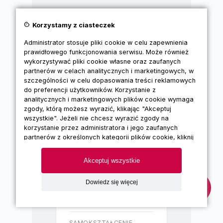
Cennik - szkolenia
cookie
Korzystamy z ciasteczek
okresowe
Administrator stosuje pliki cookie w celu zapewnienia
prawidłowego funkcjonowania serwisu. Może również
wykorzystywać pliki cookie własne oraz zaufanych
partnerów w celach analitycznych i marketingowych, w
szczególności w celu dopasowania treści reklamowych
Szkolenie dla
do preferencji użytkowników. Korzystanie z
pracowników
analitycznych i marketingowych plików cookie wymaga
administracyjno-
zgody, którą możesz wyrazić, klikając "Akceptuj
biurowych
wszystkie". Jeżeli nie chcesz wyrazić zgody na
Szkolenie okresowe
korzystanie przez administratora i jego zaufanych
BHP przeznaczone dla
partnerów z określonych kategorii plików cookie, kliknij
"Dowiedz się więcej" i zdecyduj o swoich
pracowników
preferencjach. Wyrażoną zgodę można wycofać w
administracji oraz biur.
Akceptuj wszystkie
każdym momencie poprzez zmianę preferencji plików
cookie. Możliwość edycji zgód cookie znajdziesz w
STACJONARNE
Dowiedz się więcej
stopce strony pod przyciskiem "Edytuj zgody cookie".
do 300 zł / osoba
Korzystanie z plików cookie we wskazanych powyżej
celach związane jest z przetwarzaniem Twoich danych
osobowych. Więcej informacji o korzystaniu z plików
SAMOKSZTAŁCENIE