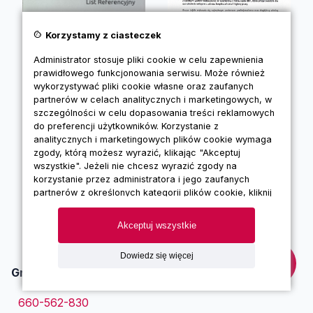
cookie
Korzystamy z ciasteczek
Administrator stosuje pliki cookie w celu zapewnienia
prawidłowego funkcjonowania serwisu. Może również
wykorzystywać pliki cookie własne oraz zaufanych
partnerów w celach analitycznych i marketingowych, w
szczególności w celu dopasowania treści reklamowych
do preferencji użytkowników. Korzystanie z
analitycznych i marketingowych plików cookie wymaga
zgody, którą możesz wyrazić, klikając "Akceptuj
Zobacz wszystkie referencje
wszystkie". Jeżeli nie chcesz wyrazić zgody na
korzystanie przez administratora i jego zaufanych
partnerów z określonych kategorii plików cookie, kliknij
"Dowiedz się więcej" i zdecyduj o swoich
preferencjach. Wyrażoną zgodę można wycofać w
Akceptuj wszystkie
każdym momencie poprzez zmianę preferencji plików
cookie. Możliwość edycji zgód cookie znajdziesz w
Dowiedz się więcej
stopce strony pod przyciskiem "Edytuj zgody cookie".
Grupa Lejdis sp. z o.o.
Korzystanie z plików cookie we wskazanych powyżej
celach związane jest z przetwarzaniem Twoich danych
660-562-830
osobowych. Więcej informacji o korzystaniu z plików