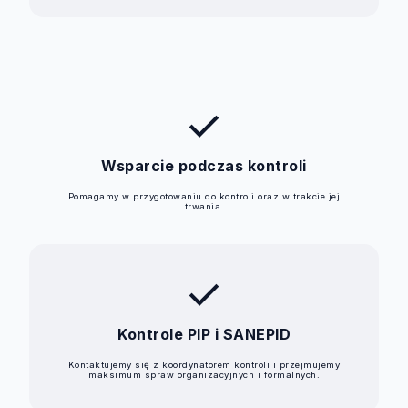
check
Wsparcie podczas kontroli
Pomagamy w przygotowaniu do kontroli oraz w trakcie jej
trwania.
check
Kontrole PIP i SANEPID
Kontaktujemy się z koordynatorem kontroli i przejmujemy
maksimum spraw organizacyjnych i formalnych.