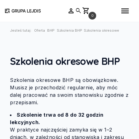
menu
person
shopping_cart
search
0
Jesteś tutaj:
Oferta
BHP
Szkolenia BHP
Szkolenia okresowe
Szkolenia okresowe BHP
Szkolenia okresowe BHP są obowiązkowe.
Musisz je przechodzić regularnie, aby móc
dalej pracować na swoim stanowisku zgodnie z
przepisami.
Szkolenie trwa od 8 do 32 godzin
lekcyjnych.
W praktyce najczęściej zamyka się w 1–2
dniach, w zależności od stanowiska i zakresu