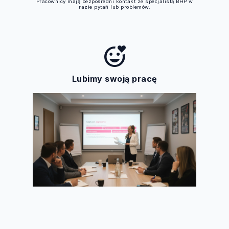
Pracownicy mają bezpośredni kontakt ze specjalistą BHP w
razie pytań lub problemów.
mood_heart
Lubimy swoją pracę