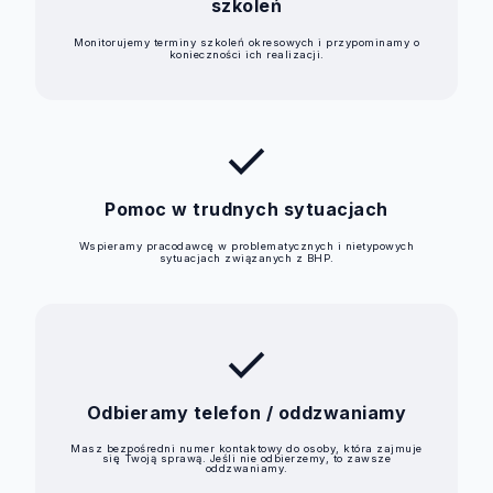
szkoleń
Monitorujemy terminy szkoleń okresowych i przypominamy o
konieczności ich realizacji.
check
Pomoc w trudnych sytuacjach
Wspieramy pracodawcę w problematycznych i nietypowych
sytuacjach związanych z BHP.
check
Odbieramy telefon / oddzwaniamy
Masz bezpośredni numer kontaktowy do osoby, która zajmuje
się Twoją sprawą. Jeśli nie odbierzemy, to zawsze
oddzwaniamy.