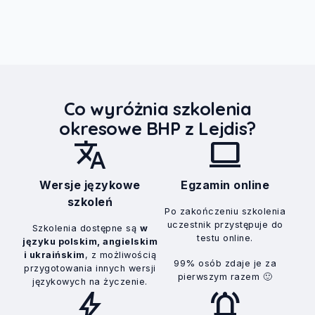
Co wyróżnia szkolenia
okresowe BHP z Lejdis?
translate
computer
Wersje językowe
Egzamin online
szkoleń
Po zakończeniu szkolenia
uczestnik przystępuje do
Szkolenia dostępne są
w
testu online.
języku polskim, angielskim
i ukraińskim
, z możliwością
99% osób zdaje je za
przygotowania innych wersji
pierwszym razem 🙂
językowych na życzenie.
bolt
notifications_active