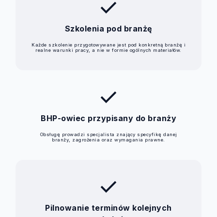
check
Szkolenia pod branżę
Każde szkolenie przygotowywane jest pod konkretną branżę i
realne warunki pracy, a nie w formie ogólnych materiałów.
check
BHP-owiec przypisany do branży
Obsługę prowadzi specjalista znający specyfikę danej
branży, zagrożenia oraz wymagania prawne.
check
Pilnowanie terminów kolejnych