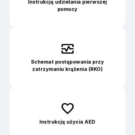
Instrukcję udzielania pierwszej
pomocy
monitor_heart
Schemat postępowania przy
zatrzymaniu krążenia (RKO)
favorite
Instrukcję użycia AED