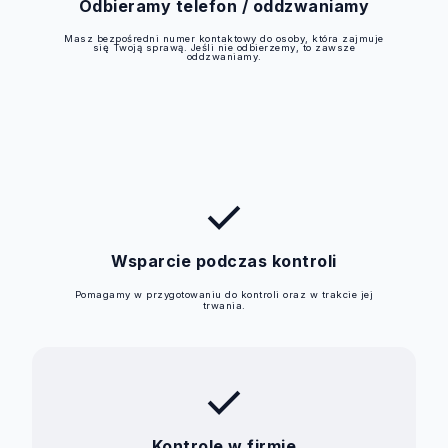
Odbieramy telefon / oddzwaniamy
Masz bezpośredni numer kontaktowy do osoby, która zajmuje
się Twoją sprawą. Jeśli nie odbierzemy, to zawsze
oddzwaniamy.
check
Wsparcie podczas kontroli
Pomagamy w przygotowaniu do kontroli oraz w trakcie jej
trwania.
check
Kontrole w firmie