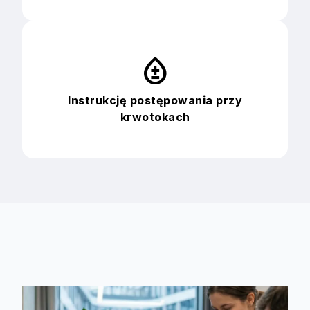
bloodtype
Instrukcję postępowania przy
krwotokach