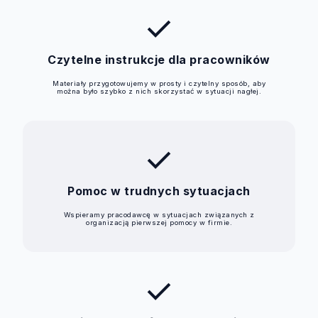
check
Czytelne instrukcje dla pracowników
Materiały przygotowujemy w prosty i czytelny sposób, aby
można było szybko z nich skorzystać w sytuacji nagłej.
check
Pomoc w trudnych sytuacjach
Wspieramy pracodawcę w sytuacjach związanych z
organizacją pierwszej pomocy w firmie.
check