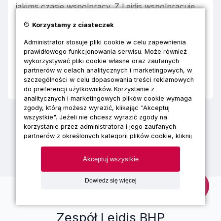
jakims czasie wspolpracy. Z Lejdis wspolpracuję
juz 3 lata i szkolenia BHP są zawsze na czas.
cookie
Korzystamy z ciasteczek
Przetrwałem z Lejdis kontrolę z PiP - dużo było
do nadrobienia, a skończyło się na małym
Administrator stosuje pliki cookie w celu zapewnienia
pouczeniu, za co leci 5 gwiazdek i obietnica
prawidłowego funkcjonowania serwisu. Może również
dalszej współpracy. Polecam!
wykorzystywać pliki cookie własne oraz zaufanych
partnerów w celach analitycznych i marketingowych, w
Opublikowano na
szczególności w celu dopasowania treści reklamowych
Google
do preferencji użytkowników. Korzystanie z
analitycznych i marketingowych plików cookie wymaga
zgody, którą możesz wyrazić, klikając "Akceptuj
wszystkie". Jeżeli nie chcesz wyrazić zgody na
korzystanie przez administratora i jego zaufanych
partnerów z określonych kategorii plików cookie, kliknij
"Dowiedz się więcej" i zdecyduj o swoich
preferencjach. Wyrażoną zgodę można wycofać w
Akceptuj wszystkie
każdym momencie poprzez zmianę preferencji plików
cookie. Możliwość edycji zgód cookie znajdziesz w
Dowiedz się więcej
stopce strony pod przyciskiem "Edytuj zgody cookie".
Korzystanie z plików cookie we wskazanych powyżej
celach związane jest z przetwarzaniem Twoich danych
Zespół Lejdis BHP
osobowych. Więcej informacji o korzystaniu z plików