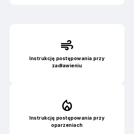
air
Instrukcję postępowania przy
zadławieniu
local_fire_department
Instrukcję postępowania przy
oparzeniach