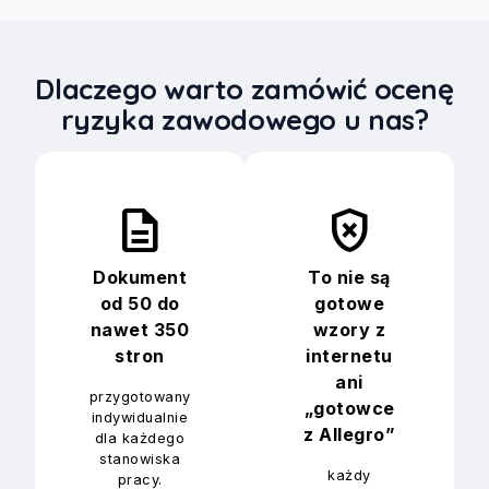
Dlaczego warto zamówić ocenę
ryzyka zawodowego u nas?
description
gpp_bad
Dokument
To nie są
od 50 do
gotowe
nawet 350
wzory z
stron
internetu
ani
przygotowany
„gotowce
indywidualnie
z Allegro”
dla każdego
stanowiska
każdy
pracy.