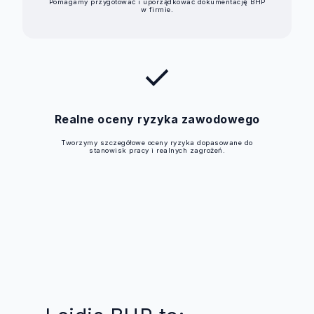
Pomagamy przygotować i uporządkować dokumentację BHP
w firmie.
check
Realne oceny ryzyka zawodowego
Tworzymy szczegółowe oceny ryzyka dopasowane do
stanowisk pracy i realnych zagrożeń.