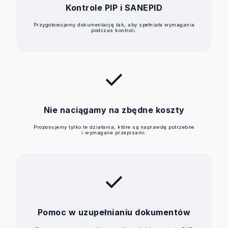
Kontrole PIP i SANEPID
Przygotowujemy dokumentację tak, aby spełniała wymagania
podczas kontroli.
check
Nie naciągamy na zbędne koszty
Proponujemy tylko te działania, które są naprawdę potrzebne
i wymagane przepisami.
check
Pomoc w uzupełnianiu dokumentów