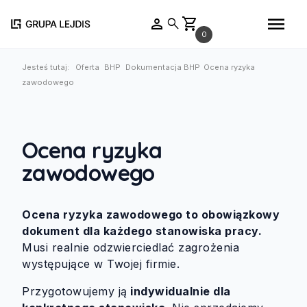
menu
person
shopping_cart
search
0
Jesteś tutaj:
Oferta
BHP
Dokumentacja BHP
Ocena ryzyka
zawodowego
Ocena ryzyka
zawodowego
Ocena ryzyka zawodowego to obowiązkowy
dokument dla każdego stanowiska pracy.
Musi realnie odzwierciedlać zagrożenia
występujące w Twojej firmie.
Przygotowujemy ją
indywidualnie dla