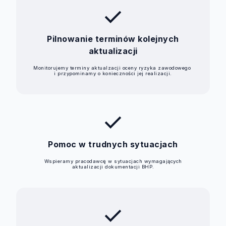
check
Pilnowanie terminów kolejnych
aktualizacji
Monitorujemy terminy aktualzacji oceny ryzyka zawodowego
i przypominamy o konieczności jej realizacji.
check
Pomoc w trudnych sytuacjach
Wspieramy pracodawcę w sytuacjach wymagających
aktualizacji dokumentacji BHP.
check