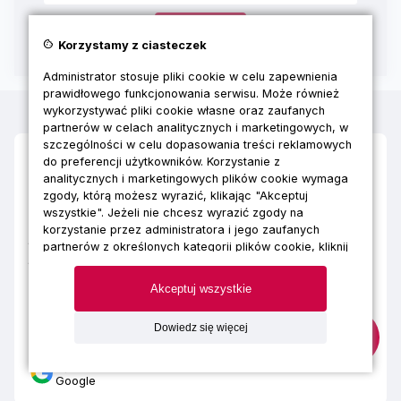
cookie
Korzystamy z ciasteczek
Administrator stosuje pliki cookie w celu zapewnienia
prawidłowego funkcjonowania serwisu. Może również
wykorzystywać pliki cookie własne oraz zaufanych
partnerów w celach analitycznych i marketingowych, w
szczególności w celu dopasowania treści reklamowych
adam bitera
do preferencji użytkowników. Korzystanie z
A
1 rok temu
analitycznych i marketingowych plików cookie wymaga
zgody, którą możesz wyrazić, klikając "Akceptuj
wszystkie". Jeżeli nie chcesz wyrazić zgody na
Nigdy nie wystawiam opinii od razu, a zawsze po
korzystanie przez administratora i jego zaufanych
jakims czasie wspolpracy. Z Lejdis wspolpracuję
partnerów z określonych kategorii plików cookie, kliknij
juz 3 lata i szkolenia BHP są zawsze na czas.
"Dowiedz się więcej" i zdecyduj o swoich
Przetrwałem z Lejdis kontrolę z PiP - dużo było
preferencjach. Wyrażoną zgodę można wycofać w
Akceptuj wszystkie
do nadrobienia, a skończyło się na małym
każdym momencie poprzez zmianę preferencji plików
pouczeniu, za co leci 5 gwiazdek i obietnica
cookie. Możliwość edycji zgód cookie znajdziesz w
Dowiedz się więcej
stopce strony pod przyciskiem "Edytuj zgody cookie".
dalszej współpracy. Polecam!
Korzystanie z plików cookie we wskazanych powyżej
Opublikowano na
celach związane jest z przetwarzaniem Twoich danych
Google
osobowych. Więcej informacji o korzystaniu z plików