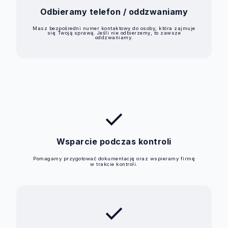
Odbieramy telefon / oddzwaniamy
Masz bezpośredni numer kontaktowy do osoby, która zajmuje
się Twoją sprawą. Jeśli nie odbierzemy, to zawsze
oddzwaniamy.
check
Wsparcie podczas kontroli
Pomagamy przygotować dokumentację oraz wspieramy firmę
w trakcie kontroli.
check