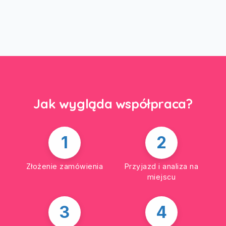
Jak wygląda współpraca?
1
2
Złożenie zamówienia
Przyjazd i analiza na
miejscu
3
4