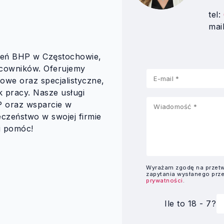
tel:
mai
oleń BHP w Częstochowie,
acowników. Oferujemy
owe oraz specjalistyczne,
k pracy. Nasze usługi
P oraz wsparcie w
czeństwo w swojej firmie
Ci pomóc!
Wyrażam zgodę na przetw
zapytania wysłanego prz
prywatności
.
Ile to 18 - 7?