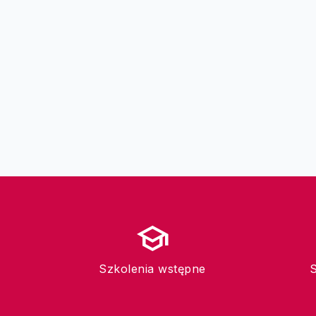
school
Szkolenia wstępne
S