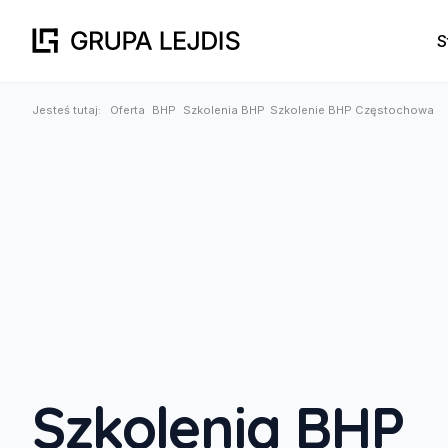
S
Jesteś tutaj:
Oferta
BHP
Szkolenia BHP
Szkolenie BHP Częstochowa
Szkolenia BHP