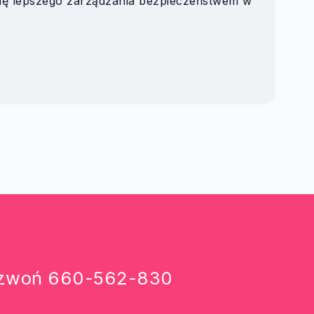
onę lepszego zarządzania bezpieczeństwem w
zwoń
660-562-830