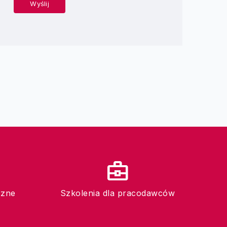
business_center
czne
Szkolenia dla pracodawców