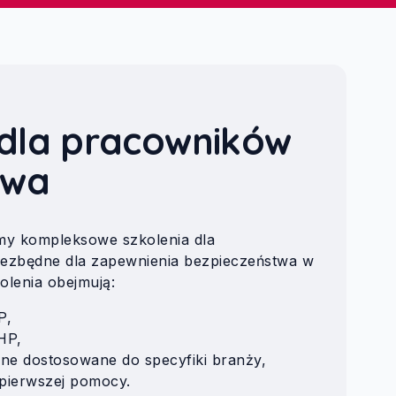
 dla pracowników
owa
my kompleksowe szkolenia dla
iezbędne dla zapewnienia bezpieczeństwa w
olenia obejmują:
P,
HP,
czne dostosowane do specyfiki branży,
 pierwszej pomocy.