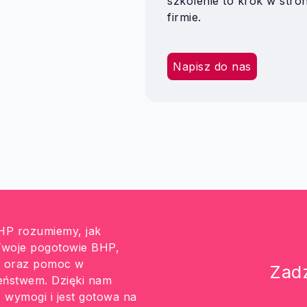
szkolenie to krok w str
firmie.
Napisz do nas
HP rozumiemy, jak
 Twoje pogotowie BHP,
i oraz pomoc w
Zad
eństwem. Dzięki nam
 wymogi i jest gotowa na