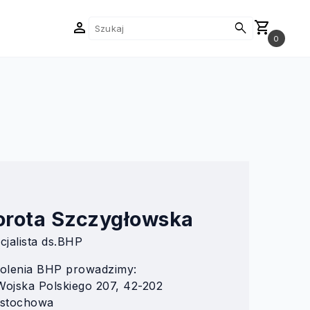
person
shopping_cart
search
0
orota Szczygłowska
cjalista ds.BHP
olenia BHP prowadzimy:
 Wojska Polskiego 207, 42-202
stochowa