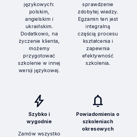
językowych:
sprawdzenie
polskim,
zdobytej wiedzy.
angielskim i
Egzamin ten jest
ukraińskim.
integralną
Dodatkowo, na
częścią procesu
życzenie klienta,
kształcenia i
możemy
zapewnia
przygotować
efektywność
szkolenie w innej
szkolenia.
wersji językowej.
bolt
notifications
Szybko i
Powiadomienia o
wygodnie
szkoleniach
okresowych
Zamów wszystko