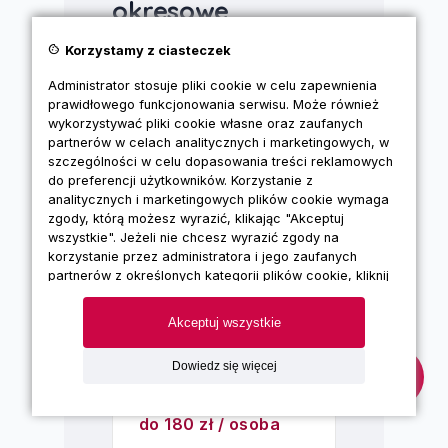
okresowe
cookie
Korzystamy z ciasteczek
Administrator stosuje pliki cookie w celu zapewnienia
Szkolenie dla
prawidłowego funkcjonowania serwisu. Może również
pracowników
wykorzystywać pliki cookie własne oraz zaufanych
administracyjno-
partnerów w celach analitycznych i marketingowych, w
biurowych
szczególności w celu dopasowania treści reklamowych
do preferencji użytkowników. Korzystanie z
Szkolenie okresowe
analitycznych i marketingowych plików cookie wymaga
BHP przeznaczone dla
zgody, którą możesz wyrazić, klikając "Akceptuj
pracowników
wszystkie". Jeżeli nie chcesz wyrazić zgody na
administracji oraz biur.
korzystanie przez administratora i jego zaufanych
partnerów z określonych kategorii plików cookie, kliknij
STACJONARNE
"Dowiedz się więcej" i zdecyduj o swoich
preferencjach. Wyrażoną zgodę można wycofać w
Akceptuj wszystkie
do 300 zł / osoba
każdym momencie poprzez zmianę preferencji plików
cookie. Możliwość edycji zgód cookie znajdziesz w
Dowiedz się więcej
stopce strony pod przyciskiem "Edytuj zgody cookie".
SAMOKSZTAŁCENIE
Korzystanie z plików cookie we wskazanych powyżej
do 180 zł / osoba
celach związane jest z przetwarzaniem Twoich danych
osobowych. Więcej informacji o korzystaniu z plików