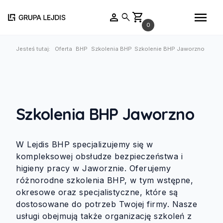
menu
person
shopping_cart
search
0
Jesteś tutaj:
Oferta
BHP
Szkolenia BHP
Szkolenie BHP Jaworzno
Szkolenia BHP Jaworzno
W Lejdis BHP specjalizujemy się w
kompleksowej obsłudze bezpieczeństwa i
higieny pracy w Jaworznie. Oferujemy
różnorodne szkolenia BHP, w tym wstępne,
okresowe oraz specjalistyczne, które są
dostosowane do potrzeb Twojej firmy. Nasze
usługi obejmują także organizację szkoleń z