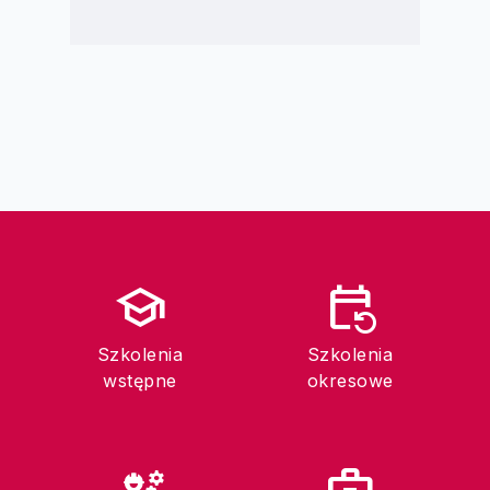
school
event_repeat
Szkolenia
Szkolenia
wstępne
okresowe