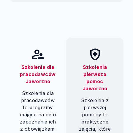
supervisor_account
health_and_safety
Szkolenia dla
Szkolenia
pracodawców
pierwsza
Jaworzno
pomoc
Jaworzno
Szkolenia dla
pracodawców
Szkolenia z
to programy
pierwszej
mające na celu
pomocy to
zapoznanie ich
praktyczne
z obowiązkami
zajęcia, które