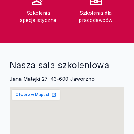
engineering
business_center
Szkolenia
Szkolenia dla
specjalistyczne
pracodawców
Nasza sala szkoleniowa
Jana Matejki 27, 43-600 Jaworzno