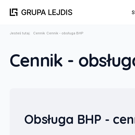
S
Jesteś tutaj:
Cennik
Cennik - obsługa BHP
Cennik - obsłu
Obsługa BHP - cen