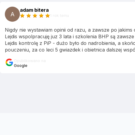
adam bitera
A
1 rok temu
Nigdy nie wystawiam opinii od razu, a zawsze po jakims 
Lejdis wspolpracuję juz 3 lata i szkolenia BHP są zawsz
Lejdis kontrolę z PiP - dużo było do nadrobienia, a skoń
pouczeniu, za co leci 5 gwiazdek i obietnica dalszej wsp
Opublikowano na
Google