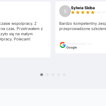
Sylwia Skiba
S
3 lat t
czasie wspolpracy. Z
Bardzo kompetentny zespó
e na czas. Przetrwałem z
przeprowadzone szkoleni
czyło się na małym
ółpracy. Polecam!
Opublikowano na
Google